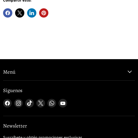
Compartir esto:
Menú
Síguenos
Encuéntrenos
Encuéntrenos
Encuéntrenos
Encuéntrenos
Encuéntrenos
Encuéntrenos
en
en
en
en
en
en
Facebook
Instagram
TikTok
X
WhatsApp
YouTube
Newsletter
Suscríbete y obtén promociones exclusivas.