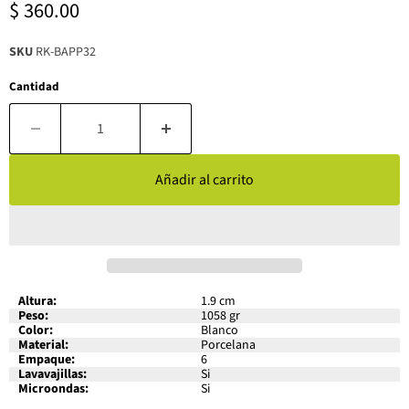
Precio actual
$ 360.00
SKU
RK-BAPP32
Cantidad
Añadir al carrito
Altura:
1.9 cm
Peso:
1058 gr
Color:
Blanco
Material:
Porcelana
Empaque:
6
Lavavajillas:
Si
Microondas:
Si