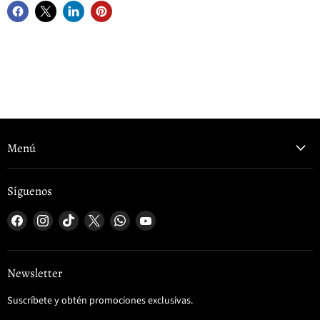
Menú
Síguenos
Encuéntrenos
Encuéntrenos
Encuéntrenos
Encuéntrenos
Encuéntrenos
Encuéntrenos
en
en
en
en
en
en
Facebook
Instagram
TikTok
X
WhatsApp
YouTube
Newsletter
Suscríbete y obtén promociones exclusivas.