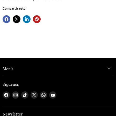
Compartir esto:
Menú
Síguenos
Encuéntrenos
Encuéntrenos
Encuéntrenos
Encuéntrenos
Encuéntrenos
Encuéntrenos
en
en
en
en
en
en
Facebook
Instagram
TikTok
X
WhatsApp
YouTube
Newsletter