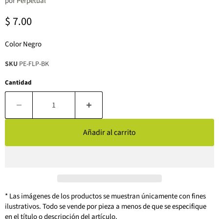
por
Perpetual
Precio actual
$ 7.00
Color Negro
SKU
PE-FLP-BK
Cantidad
Añadir al carrito
* Las imágenes de los productos se muestran únicamente con fines
ilustrativos. Todo se vende por pieza a menos de que se especifique
en el título o descripción del artículo.