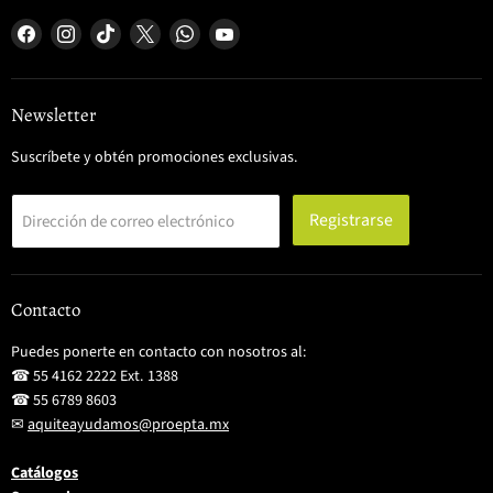
Encuéntrenos
Encuéntrenos
Encuéntrenos
Encuéntrenos
Encuéntrenos
Encuéntrenos
en
en
en
en
en
en
Facebook
Instagram
TikTok
X
WhatsApp
YouTube
Newsletter
Suscríbete y obtén promociones exclusivas.
Registrarse
Dirección de correo electrónico
Contacto
Puedes ponerte en contacto con nosotros al:
☎ 55 4162 2222 Ext. 1388
☎ 55 6789 8603
✉
aquiteayudamos@proepta.mx
Catálogos