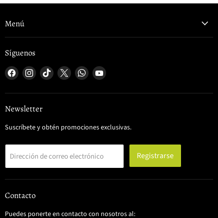
Menú
Síguenos
Encuéntrenos
Encuéntrenos
Encuéntrenos
Encuéntrenos
Encuéntrenos
Encuéntrenos
en
en
en
en
en
en
Facebook
Instagram
TikTok
X
WhatsApp
YouTube
Newsletter
Suscríbete y obtén promociones exclusivas.
Registrarse
Dirección de correo electrónico
Contacto
Puedes ponerte en contacto con nosotros al: