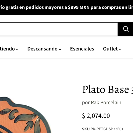
ío gratis en pedidos mayores a $999 MXN para compras en lí
tiendo
Descansando
Esenciales
Outlet
Plato Base 
por
Rak Porcelain
Precio actual
$ 2,074.00
SKU
RK-RETGDSP33E01