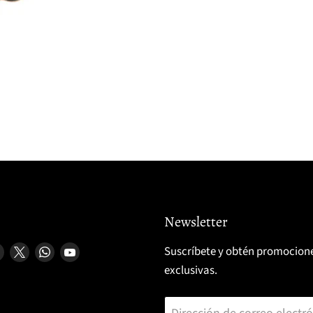
Newsletter
enos
uéntrenos
Encuéntrenos
Encuéntrenos
Encuéntrenos
Encuéntrenos
Suscríbete y obtén promocion
en
en
en
en
exclusivas.
k
tagram
TikTok
X
WhatsApp
YouTube