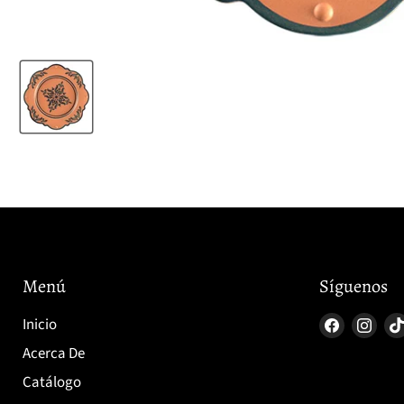
Menú
Síguenos
Encuéntr
Enc
Inicio
en
en
Acerca De
Faceboo
Ins
Catálogo