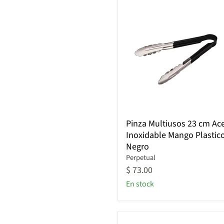
Pinza
Pinza Multiusos 23 cm Ac
Multiusos
Inoxidable Mango Plastic
23
Negro
cm
Acero
Perpetual
Inoxidable
$ 73.00
Mango
En stock
Plastico
Negro