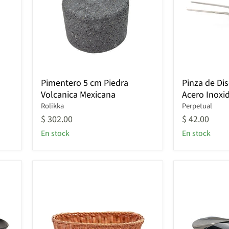
Pimentero
Pinza
Pimentero 5 cm Piedra
Pinza de Di
5
de
Volcanica Mexicana
Acero Inoxi
cm
Diseccion
Piedra
Rolikka
19
Perpetual
Volcanica
cm
$ 302.00
$ 42.00
Mexicana
Acero
En stock
En stock
Inoxidable