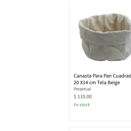
Canasta
Canasta Para Pan Cuadra
Para
20 X14 cm Tela Beige
Pan
Cuadrada
Perpetual
20
$ 110.00
X14
En stock
cm
Tela
Beige