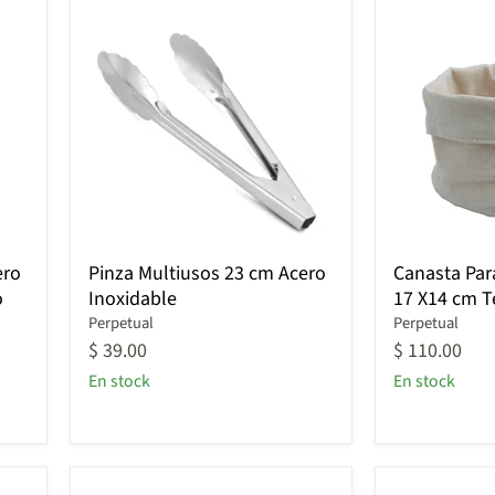
Pinza
Canasta
ero
Pinza Multiusos 23 cm Acero
Canasta Par
Multiusos
Para
o
Inoxidable
17 X14 cm T
23
Pan
cm
Perpetual
Cuadrada
Perpetual
Acero
17
$ 39.00
$ 110.00
Inoxidable
X14
En stock
En stock
cm
Tela
Beige