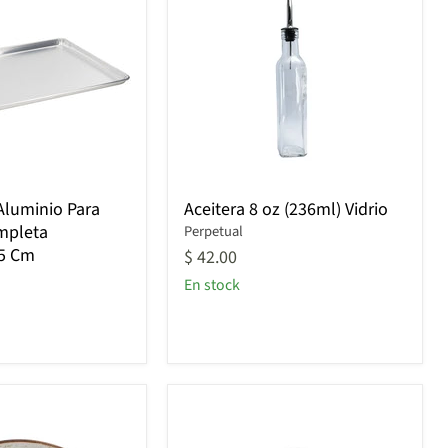
Aceitera
Aluminio Para
Aceitera 8 oz (236ml) Vidrio
8
mpleta
Perpetual
oz
.5 Cm
(236ml)
$ 42.00
Vidrio
En stock
5