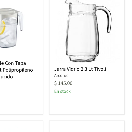
ble Con Tapa
Jarra
Jarra Vidrio 2.3 Lt Tivoli
t Polipropileno
Vidrio
Arcoroc
lucido
2.3
Lt
$ 145.00
Tivoli
En stock
no