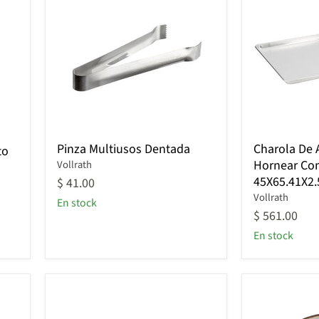
Pinza
Charola
Pinza Multiusos Dentada
Charola De 
to
Multiusos
De
Hornear Co
Vollrath
Dentada
Aluminio
45X65.41X2
Para
$ 41.00
Hornear
Vollrath
En stock
Completa
$ 561.00
45X65.41X2.
En stock
Cm