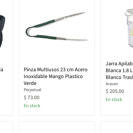
Jarra
Jarra Apila
Apilable
Pinza
da
Pinza Multiusos 23 cm Acero
Blanca 1.8 L
Con
Multiusos
Inoxidable Mango Plastico
Blanco Tras
Tapa
23
Verde
Blanca
cm
Araven
1.8
Acero
Perpetual
$ 205.00
Lt
Inoxidable
$ 73.00
En stock
Polipropile
Mango
En stock
Blanco
Plastico
Traslucido
Verde