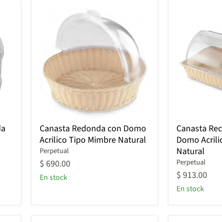
Canasta
Canasta
da
Canasta Redonda con Domo
Canasta Rec
Redonda
Rectangular
Acrilico Tipo Mimbre Natural
Domo Acrili
con
con
Natural
Domo
Perpetual
Domo
Acrilico
Acrilico
Perpetual
$ 690.00
Tipo
Tipo
$ 913.00
En stock
Mimbre
Mimbre
En stock
Natural
Natural