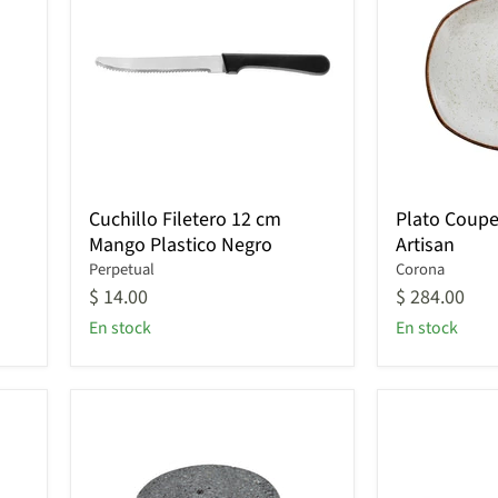
Cuchillo
Plato
Cuchillo Filetero 12 cm
Plato Coupe
Filetero
Coupe
Mango Plastico Negro
Artisan
12
25.3
cm
Perpetual
cm
Corona
Mango
Beige
$ 14.00
$ 284.00
Plastico
Artisan
En stock
En stock
Negro