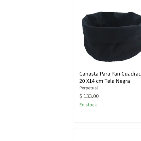
Canasta
Canasta Para Pan Cuadra
Para
20 X14 cm Tela Negra
Pan
Cuadrada
Perpetual
20
$ 133.00
X14
En stock
cm
Tela
Negra