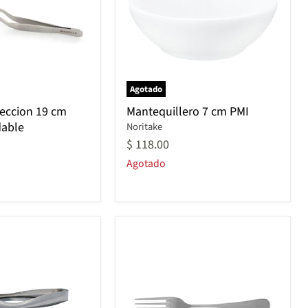
Agotado
Mantequillero
seccion 19 cm
Mantequillero 7 cm PMI
7
dable
Noritake
cm
PMI
$ 118.00
Agotado