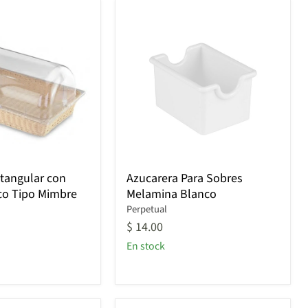
Azucarera
tangular con
Azucarera Para Sobres
Para
co Tipo Mimbre
Melamina Blanco
Sobres
Melamina
Perpetual
Blanco
$ 14.00
En stock