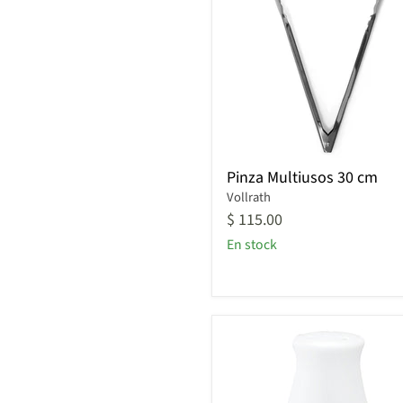
Pinza
Pinza Multiusos 30 cm
Multiusos
Vollrath
30
cm
$ 115.00
En stock