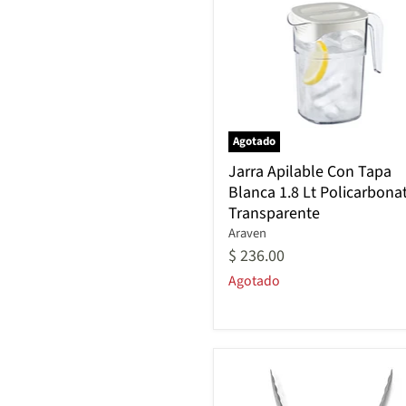
Agotado
Jarra
Jarra Apilable Con Tapa
Apilable
Blanca 1.8 Lt Policarbona
Con
Transparente
Tapa
Blanca
Araven
1.8
$ 236.00
Lt
Agotado
Policarbonato
Transparente