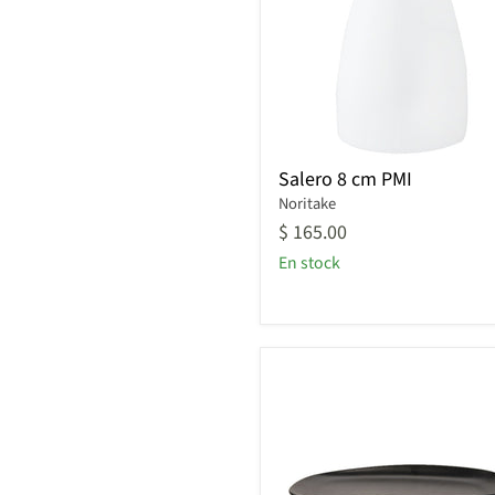
Salero
Salero 8 cm PMI
8
Noritake
cm
PMI
$ 165.00
En stock