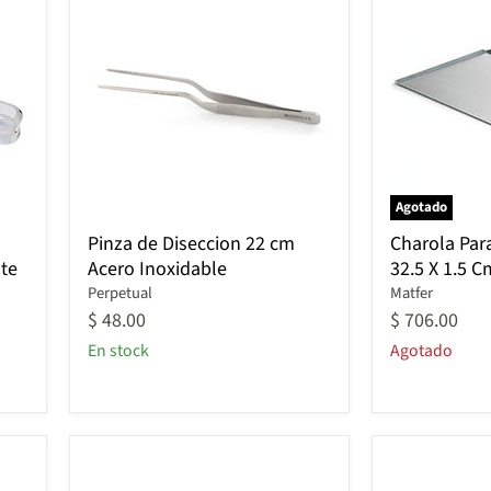
Agotado
Pinza
Charola
Pinza de Diseccion 22 cm
Charola Par
de
Para
te
Acero Inoxidable
32.5 X 1.5 
Diseccion
Hornear
22
Perpetual
53
Matfer
cm
X
$ 48.00
$ 706.00
Acero
32.5
En stock
Agotado
Inoxidable
X
1.5
Cm
Aluminio