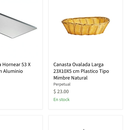
Canasta
a Hornear 53 X
Canasta Ovalada Larga
Ovalada
Cm Aluminio
23X10X5 cm Plastico Tipo
Larga
Mimbre Natural
23X10X5
cm
Perpetual
Plastico
$ 23.00
Tipo
En stock
Mimbre
Natural