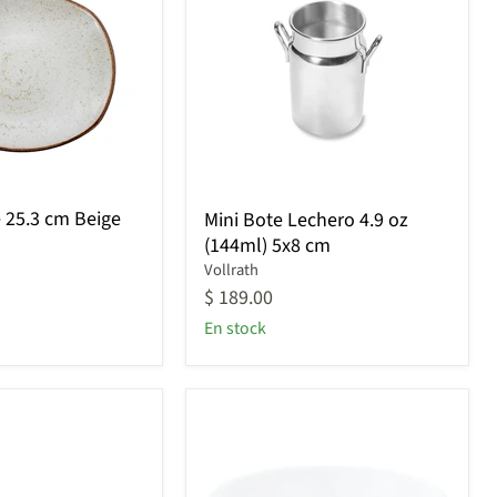
Mini
 25.3 cm Beige
Mini Bote Lechero 4.9 oz
Bote
(144ml) 5x8 cm
Lechero
4.9
Vollrath
oz
$ 189.00
(144ml)
En stock
5x8
cm