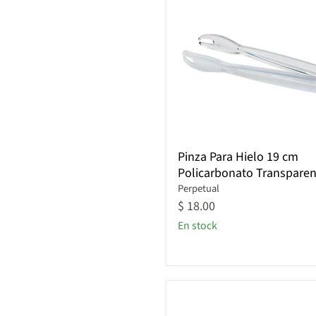
Pinza
Pinza Para Hielo 19 cm
Para
Policarbonato Transparen
Hielo
19
Perpetual
cm
$ 18.00
Policarbonato
En stock
Transparente