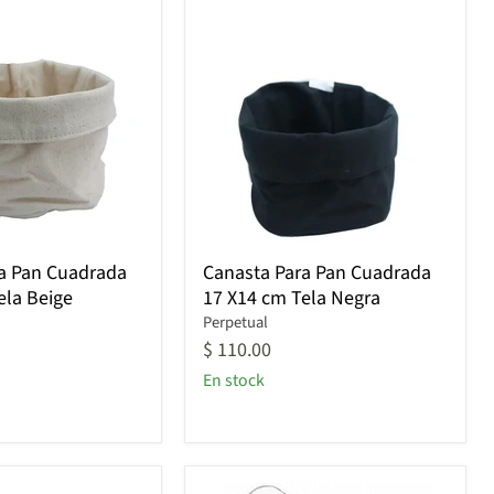
Canasta
a Pan Cuadrada
Canasta Para Pan Cuadrada
Para
ela Beige
17 X14 cm Tela Negra
Pan
Cuadrada
Perpetual
17
$ 110.00
X14
En stock
cm
Tela
Negra